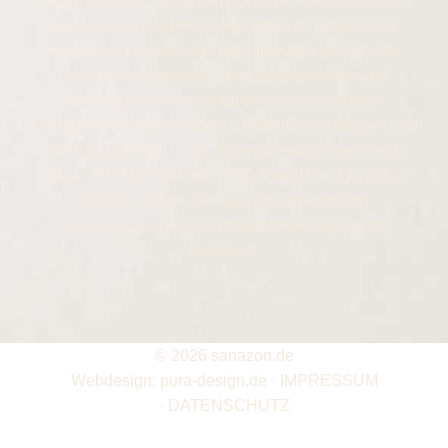
naturkundlichen Erfahrungsmedizin, das nicht zu den
allgemein anerkannten Methoden im Sinne einer
Anerkennung durch die Schulmedizin gehört. Alle
getroffenen Aussagen über Eigenschaften und
Wirkungen sowie Indikation der vorgestellten
Therapieverfahren beruhen auf den Erkenntnissen und
Erfahrungswerten in der Therapieeinrichtung selbst,
die von der herrschenden Schulmedizin nicht geteilt
werden und für die naturwissenschaftlich
reproduzierbare Kausalzusammenhänge nicht
bestehen.
©
2026 sanazon.de
Webdesign:
pura-design.de
·
IMPRESSUM
·
DATENSCHUTZ