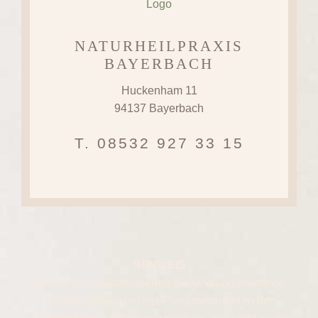
NATURHEILPRAXIS
BAYERBACH
Huckenham 11
94137 Bayerbach
T. 08532 927 33 15‬
*HINWEIS
Bei der hier beschriebenen Behandlungsmethode
handelt es sich um ein Therapieverfahren der