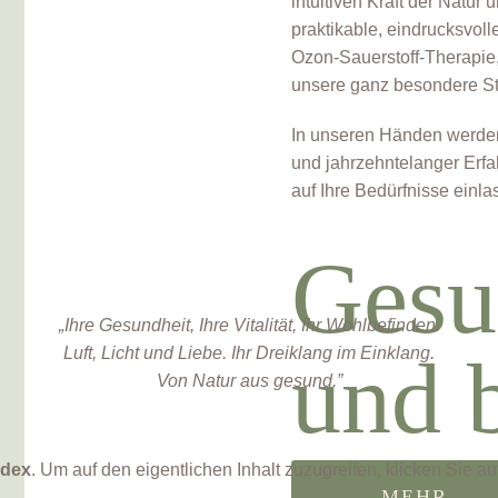
intuitiven Kraft der Natur
praktikable, eindrucksvo
Ozon-Sauerstoff-Therapie,
unsere ganz besondere St
In unseren Händen werden
und jahrzehntelanger Erfa
auf Ihre Bedürfnisse einl
Gesu
„Ihre Gesundheit, Ihre Vitalität, Ihr Wohlbefinden.
Luft, Licht und Liebe.
Ihr Dreiklang im Einklang.
und 
Von Natur aus gesund.”
ndex
. Um auf den eigentlichen Inhalt zuzugreifen, klicken Sie au
MEHR