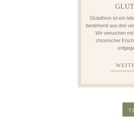
GLUT
Glutathion ist ein l
bestehend aus drei v
Wir versuchen mit
chronischer Ersc
entgeg
WEIT
T