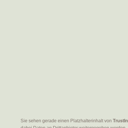
Sie sehen gerade einen Platzhalterinhalt von
TrustI
dabei Daten an Drittanbieter weitergegeben werden.