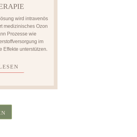
ERAPIE
lösung wird intravenös
rt medizinisches Ozon
ann Prozesse wie
rstoffversorgung im
 Effekte unterstützen.
LESEN
EN