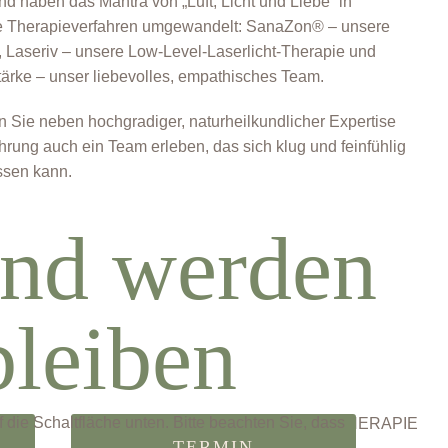
 und haben das Mantra von „Luft, Licht und Liebe“ in
lle Therapieverfahren umgewandelt: SanaZon® – unsere
 Laseriv – unsere Low-Level-Laserlicht-Therapie und
ärke – unser liebevolles, empathisches Team.
 Sie neben hochgradiger, naturheilkundlicher Expertise
hrung auch ein Team erleben, das sich klug und feinfühlig
assen kann.
nd werden
bleiben
f die Schaltfläche unten. Bitte beachten Sie, dass
TERMIN