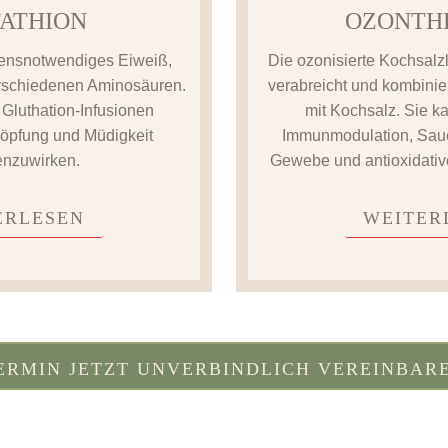
ATHION
OZONTH
ebensnotwendiges Eiweiß,
Die ozonisierte Kochsalz
erschiedenen Aminosäuren.
verabreicht und kombinie
 Gluthation-Infusionen
mit Kochsalz. Sie k
höpfung und Müdigkeit
Immunmodulation, Saue
enzuwirken.
Gewebe und antioxidative
ERLESEN
WEITER
ERMIN JETZT UNVERBINDLICH VEREINBAR