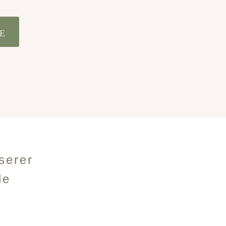
E
serer
de