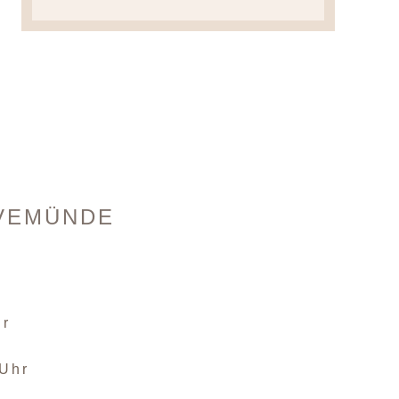
VEMÜNDE
hr
 Uhr